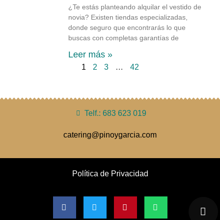
¿Te estás planteando alquilar el vestido de
novia? Existen tiendas especializadas,
donde seguro que encontrarás lo que
buscas con completas garantías de
Leer más »
1
2
3
…
42
Telf.: 683 623 019
catering@pinoygarcia.com
Política de Privacidad