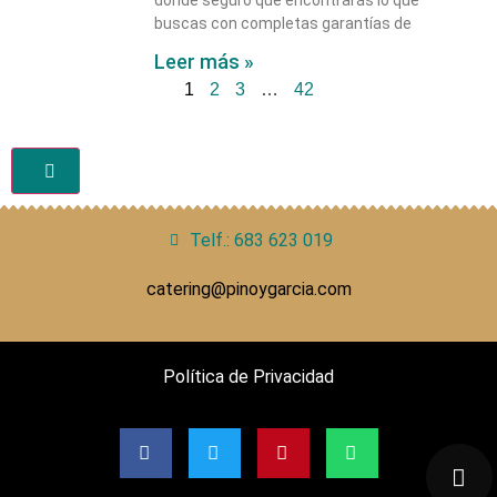
donde seguro que encontrarás lo que
buscas con completas garantías de
Leer más »
1
2
3
…
42
Telf.: 683 623 019
catering@pinoygarcia.com
Política de Privacidad